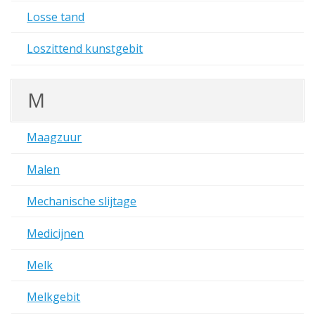
Losse tand
Loszittend kunstgebit
M
Maagzuur
Malen
Mechanische slijtage
Medicijnen
Melk
Melkgebit