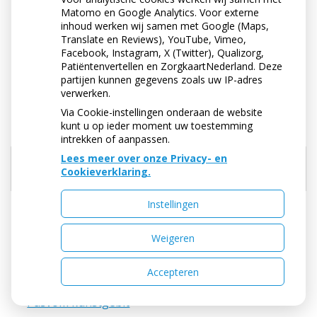
Matomo en Google Analytics. Voor externe
Ouderen
inhoud werken wij samen met Google (Maps,
Translate en Reviews), YouTube, Vimeo,
Overgeven
Facebook, Instagram, X (Twitter), Qualizorg,
Patiëntenvertellen en ZorgkaartNederland. Deze
partijen kunnen gegevens zoals uw IP-adres
Overgevoeligheid
verwerken.
Via Cookie-instellingen onderaan de website
Overkappingsprothese
kunt u op ieder moment uw toestemming
intrekken of aanpassen.
Lees meer over onze Privacy- en
P
Cookieverklaring.
Instellingen
Panoramafoto
Parodontitis
Weigeren
Partiële prothese
Accepteren
Pasvom kunstgebit