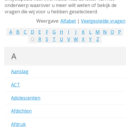
onderwerp waarover u meer wilt weten of bekijk de
vragen die wij voor u hebben geselecteerd.
Weergave:
Alfabet
|
Veelgestelde vragen
A
B
C
D
E
F
G
H
I
J
K
L
M
N
O
P
Q
R
S
T
U
V
W
X
Y
Z
A
Aanslag
ACT
Adolescenten
Afdichten
Afdruk