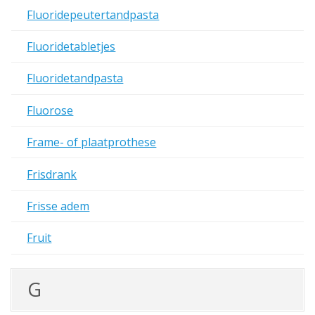
Fluoridepeutertandpasta
Fluoridetabletjes
Fluoridetandpasta
Fluorose
Frame- of plaatprothese
Frisdrank
Frisse adem
Fruit
G