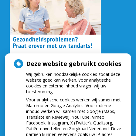
Deze website gebruikt cookies
Wij gebruiken noodzakelijke cookies zodat deze
NIEUWS
website goed kan werken. Voor analytische
cookies en externe inhoud vragen wij uw
toestemming.
Let op: valse Infomedics-mails over
openstaande rekening
Voor analytische cookies werken wij samen met
Tanden bleken? Laat het veilig doen!
Matomo en Google Analytics. Voor externe
inhoud werken wij samen met Google (Maps,
Gezond tandvlees: de basis voor een gezonde
Translate en Reviews), YouTube, Vimeo,
mond
Facebook, Instagram, X (Twitter), Qualizorg,
Naar de tandarts in het buitenland? Wees op je
Patiëntenvertellen en ZorgkaartNederland. Deze
hoede!
partijen kunnen gegevens zoals uw IP-adres