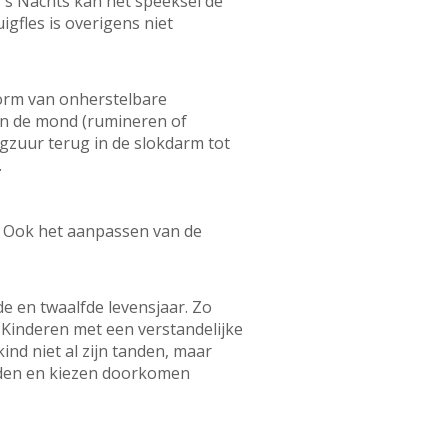
. ’s Nachts kan het speeksel de
igfles is overigens niet
orm van onherstelbare
in de mond (rumineren of
agzuur terug in de slokdarm tot
.
. Ook het aanpassen van de
e en twaalfde levensjaar. Zo
n. Kinderen met een verstandelijke
ind niet al zijn tanden, maar
tanden en kiezen doorkomen