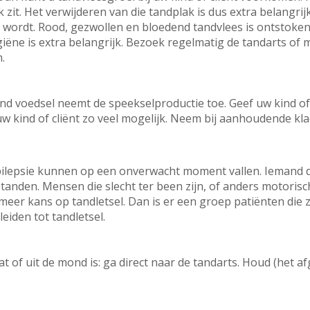
 zit. Het verwijderen van die tandplak is dus extra belangr
r wordt. Rood, gezwollen en bloedend tandvlees is ontstoken
ëne is extra belangrijk. Bezoek regelmatig de tandarts o
n.
nd voedsel neemt de speekselproductie toe. Geef uw kind of
uw kind of cliënt zo veel mogelijk. Neem bij aanhoudende kl
lepsie kunnen op een onverwacht moment vallen. Iemand die 
 tanden. Mensen die slecht ter been zijn, of anders motorisc
er kans op tandletsel. Dan is er een groep patiënten die zic
leiden tot tandletsel.
at of uit de mond is: ga direct naar de tandarts. Houd (het 