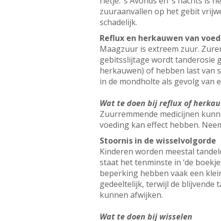
rietje. ’s Avonds en ’s nachts is 
zuuraanvallen op het gebit vrijwel
schadelijk.
Reflux en herkauwen van voed
Maagzuur is extreem zuur. Zure
gebitsslijtage wordt tanderosi
herkauwen) of hebben last van sp
in de mondholte als gevolg van e
Wat te doen bij reflux of herka
Zuurremmende medicijnen kunnen
voeding kan effect hebben. Neem
Stoornis in de wisselvolgorde
Kinderen worden meestal tandeloo
staat het tenminste in ‘de boekje
beperking hebben vaak een kleine 
gedeeltelijk, terwijl de blijven
kunnen afwijken.
Wat te doen bij wisselen