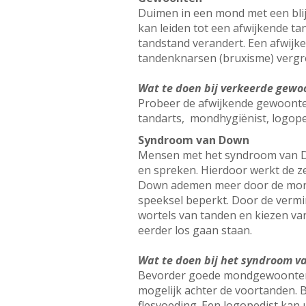
Duimen in een mond met een blij
kan leiden tot een afwijkende t
tandstand verandert. Een afwijk
tandenknarsen (bruxisme) vergro
Wat te doen bij verkeerde gewo
Probeer de afwijkende gewoonten 
tandarts, mondhygiënist, logop
Syndroom van Down
Mensen met het syndroom van Do
en spreken. Hierdoor werkt de z
Down ademen meer door de mond.
speeksel beperkt. Door de verm
wortels van tanden en kiezen va
eerder los gaan staan.
Wat te doen bij het syndroom 
Bevorder goede mondgewoonten. L
mogelijk achter de voortanden. B
flesvoeding. Een logopedist kan 