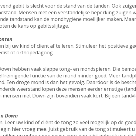
vend gebit is slecht voor de stand van de tanden. Ook zuig
andstand. Mensen met een verstandelijke beperking zuigen 
ende tandstand kan de mondhygiëne moeilijker maken. Maar
ten de kans op gebitsslijtage.
onten
bij uw kind of cliënt af te leren. Stimuleer het positieve g
edist of orthopedagoog.
wn hebben vaak slappe tong- en mondspieren. Die bemoeili
elfreinigende functie van de mond minder goed. Meer tandp
 Een droge mond is dan het gevolg. Daardoor is de besch
inderde weerstand lopen deze mensen eerder ernstige (tand
n mensen met Down zijn bovendien vaak kort. Bij een tandv
van Down
eer uw kind of cliënt de tong zo veel mogelijk op de goede
egin hier vroeg mee. Juist gebruik van de tong stimuleert 
u uitleg en oefeningen geven voor een juist gebruik van de 