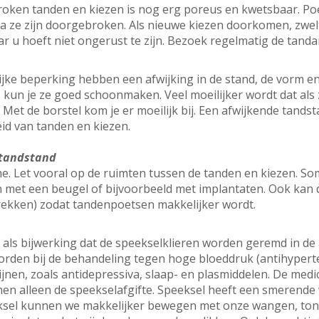
oken tanden en kiezen is nog erg poreus en kwetsbaar. Po
a ze zijn doorgebroken. Als nieuwe kiezen doorkomen, zwelt
aar u hoeft niet ongerust te zijn. Bezoek regelmatig de tanda
jke beperking hebben een afwijking in de stand, de vorm en 
, kun je ze goed schoonmaken. Veel moeilijker wordt dat als 
. Met de borstel kom je er moeilijk bij. Een afwijkende tand
id van tanden en kiezen.
 tandstand
. Let vooral op de ruimten tussen de tanden en kiezen. So
 met een beugel of bijvoorbeeld met implantaten. Ook kan 
rekken) zodat tandenpoetsen makkelijker wordt.
als bijwerking dat de speekselklieren worden geremd in de af
worden bij de behandeling tegen hoge bloeddruk (antihypert
cijnen, zoals antidepressiva, slaap- en plasmiddelen. De medi
men alleen de speekselafgifte. Speeksel heeft een smerende
eksel kunnen we makkelijker bewegen met onze wangen, tong