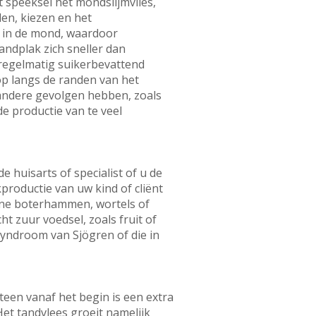
 speeksel het mondslijmvlies,
en, kiezen en het
s in de mond, waardoor
andplak zich sneller dan
 regelmatig suikerbevattend
op langs de randen van het
 andere gevolgen hebben, zoals
e productie van te veel
 huisarts of specialist of u de
productie van uw kind of cliënt
ine boterhammen, wortels of
t zuur voedsel, zoals fruit of
syndroom van Sjögren of die in
teen vanaf het begin is een extra
et tandvlees groeit namelijk