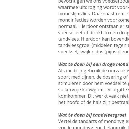
bevochtigen we ons voedsel zoda
waarmee uitdroging wordt voork
mondslijmvlies. Daarnaast remt 
mondinfecties worden voorkomen.
normaal. Hierdoor ontstaan er sn
voedsel eet of drinkt. In een dr
tandvlees. Hierdoor kan bovendi
tandvleesgroei (middelen tegen e
speeksel, kwijlen dus (pijnstille
Wat te doen bij een droge mond
AIs medicijngebruik de oorzaak is
soort medicijnen, de dosering of
stimuleren door hem voedsel te
suikervrije kauwgom. De afgifte 
komkommer. Dit werkt vaak niet 
het hoofd of de hals zijn bestraal
Wat te doen bij tandvleesgroei
Vertel de tandarts of mondhygien
goede mondhygiëne belangrijk. Da