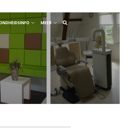
ONDHEIDSINFO
MEER
Osas
Gezondheidsinfo
Meer
nu
submenu
submenu