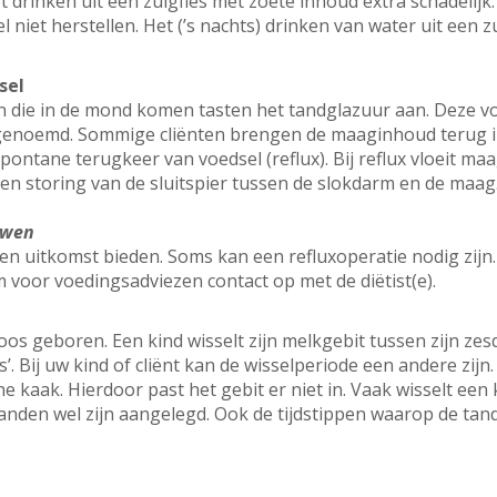
het drinken uit een zuigfles met zoete inhoud extra schadelijk
 niet herstellen. Het (’s nachts) drinken van water uit een zu
sel
n die in de mond komen tasten het tandglazuur aan. Deze v
e genoemd. Sommige cliënten brengen de maaginhoud terug 
ontane terugkeer van voedsel (reflux). Bij reflux vloeit ma
en storing van de sluitspier tussen de slokdarm en de maag
uwen
 uitkomst bieden. Soms kan een refluxoperatie nodig zijn
 voor voedingsadviezen contact op met de diëtist(e).
s geboren. Een kind wisselt zijn melkgebit tussen zijn zesd
s’. Bij uw kind of cliënt kan de wisselperiode een andere zij
kaak. Hierdoor past het gebit er niet in. Vaak wisselt een k
de tanden wel zijn aangelegd. Ook de tijdstippen waarop de 