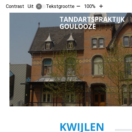
Tekst
Tekst
Contrast
Tekstgrootte
100%
Uit
verkleinen
vergroten
TANDARTSPRAKTIJK
met
met
GOULOOZE
10%
10%
KWIJLEN