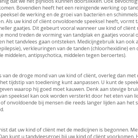
nig dat we het pijnloos kunnen doorslikken. Ook bevochtigt
omen. Bovendien heeft het een reinigende werking op tand
speeksel de werking en de groei van bacteriën en schimmel
 Als uw kind of cliënt onvoldoende speeksel heeft, vormt t
eller gaatjes. Dit gebeurt vooral wanneer uw kind of cliënt
oge mond treden de vorming van tandplak en gaatjes vooral 
en het tandvlees gaan ontsteken. Medicijngebruik kan ook
pilepsie), verkleuringen van de tanden (chloorhexidine) en d
nde middelen, antipsychotica, middelen tegen beroertes).
 van de droge mond van uw kind of cliënt, overleg dan met de
 het tijdstip van toediening kunt aanpassen. U kunt de speek
 geven waarop hij goed moet kauwen. Denk aan stevige bru
van speeksel kan ook worden versterkt door het eten van lich
of onvoldoende bij mensen die reeds langer lijden aan het 
d.
ist dat uw kind of cliënt met de medicijnen is begonnen. Me
n kunt u tandvleesgroei bij uw kind of cliënt voorkomen. H