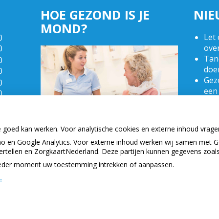
HOE GEZOND IS JE
NIE
MOND?
Let 
0
ove
0
Tand
0
doe
0
Gezo
0
een
0
Naar
0
bui
0
(Mo
e goed kan werken. Voor analytische cookies en externe inhoud vrag
2025
 en Google Analytics. Voor externe inhoud werken wij samen met G
vertellen en ZorgkaartNederland. Deze partijen kunnen gegevens zoal
p ieder moment uw toestemming intrekken of aanpassen.
.
Privacy 