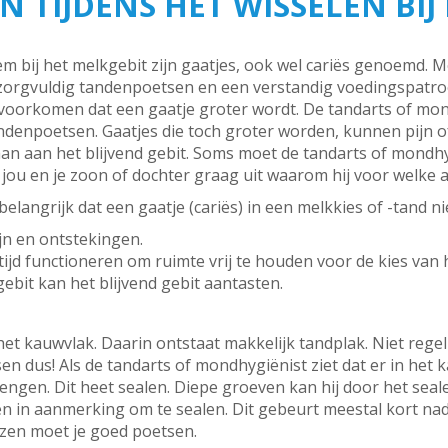
 TIJDENS HET WISSELEN BIJ
bij het melkgebit zijn gaatjes, ook wel cariës genoemd. Me
zorgvuldig tandenpoetsen en een verstandig voedingspatro
voorkomen dat een gaatje groter wordt. De tandarts of mon
ndenpoetsen. Gaatjes die toch groter worden, kunnen pijn 
n aan het blijvend gebit. Soms moet de tandarts of mondhyg
gt jou en je zoon of dochter graag uit waarom hij voor welke 
elangrijk dat een gaatje (cariës) in een melkkies of -tand ni
ijn en ontstekingen.
jd functioneren om ruimte vrij te houden voor de kies van h
ebit kan het blijvend gebit aantasten.
et kauwvlak. Daarin ontstaat makkelijk tandplak. Niet rege
n dus! Als de tandarts of mondhygiënist ziet dat er in het 
rengen. Dit heet sealen. Diepe groeven kan hij door het seale
in aanmerking om te sealen. Dit gebeurt meestal kort nada
zen moet je goed poetsen.