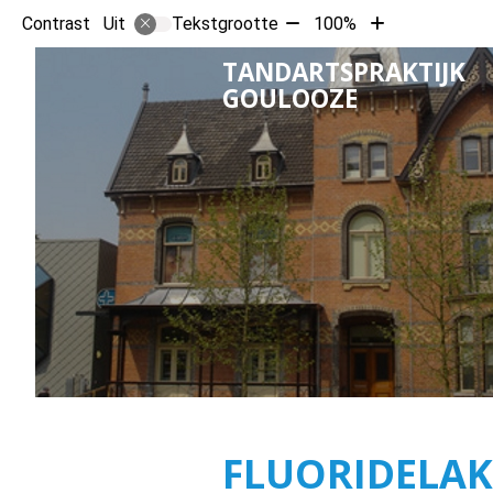
Tekst
Tekst
Contrast
Tekstgrootte
100%
Uit
verkleinen
vergroten
TANDARTSPRAKTIJK
met
met
GOULOOZE
10%
10%
FLUORIDELAK