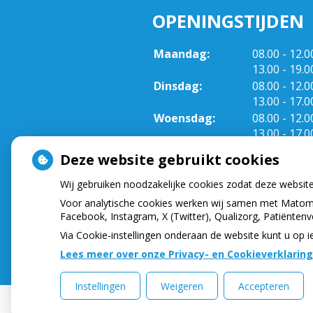
OPENINGSTIJDEN
tot
Maandag:
08.00
- 12.0
tot
13.00
- 19.0
tot
Dinsdag:
08.00
- 12.0
tot
13.00
- 17.0
tot
Woensdag:
08.00
- 12.0
tot
13.00
- 17.0
tot
Donderdag:
08.00
- 12.0
Deze website gebruikt cookies
tot
13.00
- 17.0
Wij gebruiken noodzakelijke cookies zodat deze websit
Voor analytische cookies werken wij samen met Matomo
Facebook, Instagram, X (Twitter), Qualizorg, Patiënten
Via Cookie-instellingen onderaan de website kunt u o
Lees meer over onze Privacy- en Cookieverklaring
Instellingen
Weigeren
Accepteren
Uw Zorg Online
|
Beheer