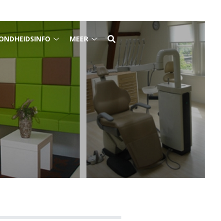
ONDHEIDSINFO
MEER
Osas
Gezondheidsinfo
Meer
nu
submenu
submenu