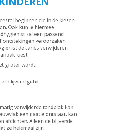
 KINDEREN
estal beginnen die in de kiezen.
on. Ook kun je hiermee
dhygiënist zal een passend
of ontstekingen veroorzaken.
iënist de cariës verwijderen
aanpak kiest.
et groter wordt:
et blijvend gebit.
lmatig verwijderde tandplak kan
kauwvlak een gaatje ontstaat, kan
n afdichten. Alleen de blijvende
t ze helemaal zijn