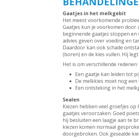
BEHANDELINGEN
Gaatjes in het melkgebit
Het meest voorkomende probleem 
Gaatjes kun je voorkomen door 
beginnende gaatjes stoppen en 
advies geven over voeding en ta
Daardoor kan ook schade ontstaa
(boren) en de kies vullen. Hij le
Het is om verschillende redenen b
Een gaatje kan leiden tot p
De melkkies moet nog een ti
Een ontsteking in het melkg
Sealen
Kiezen hebben veel groefjes op h
gaatjes veroorzaken. Goed poetse
hij besluiten een laagje aan te b
kiezen komen normaal gesproken 
doorgebroken. Ook gesealde kie