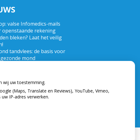
UWS
op: valse Infomedics-mails
r openstaande rekening
en bleken? Laat het veilig
n!
nd tandvlees: de basis voor
 gezonde mond
 de tandarts in het
tenland? Wees op je hoede!
nd)zorgkosten gemaakt in
en wij uw toestemming.
? Check of die aftrekbaar zijn
oogle (Maps, Translate en Reviews), YouTube, Vimeo,
s uw IP-adres verwerken.
verklaring
|
Cookie-instellingen
|