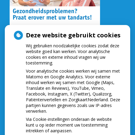
Deze website gebruikt cookies
Wij gebruiken noodzakelijke cookies zodat deze
NIEUWS
website goed kan werken. Voor analytische
cookies en externe inhoud vragen wij uw
toestemming.
Let op: valse Infomedics-mails over
openstaande rekening
Voor analytische cookies werken wij samen met
Tanden bleken? Laat het veilig doen!
Matomo en Google Analytics. Voor externe
inhoud werken wij samen met Google (Maps,
Gezond tandvlees: de basis voor een gezonde
Translate en Reviews), YouTube, Vimeo,
mond
Facebook, Instagram, X (Twitter), Qualizorg,
Naar de tandarts in het buitenland? Wees op je
Patiëntenvertellen en ZorgkaartNederland. Deze
hoede!
partijen kunnen gegevens zoals uw IP-adres
(Mond)zorgkosten gemaakt in 2025? Check of
verwerken.
die aftrekbaar zijn
Via Cookie-instellingen onderaan de website
kunt u op ieder moment uw toestemming
intrekken of aanpassen.