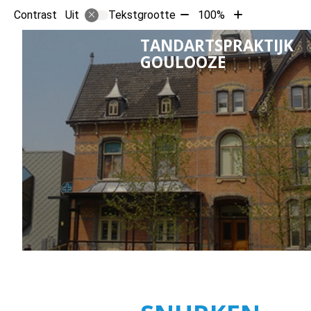
Tekst
Tekst
Contrast
Tekstgrootte
100%
Uit
verkleinen
vergroten
TANDARTSPRAKTIJK
met
met
GOULOOZE
10%
10%