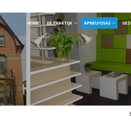
HOOFDMENU
HOME
DE PRAKTIJK
APNEU/OSAS
GEZ
De
Apneu/
praktijk
subme
submenu