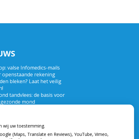
UWS
op: valse Infomedics-mails
r openstaande rekening
en bleken? Laat het veilig
n!
nd tandvlees: de basis voor
 gezonde mond
 de tandarts in het
tenland? Wees op je hoede!
nd)zorgkosten gemaakt in
en wij uw toestemming.
? Check of die aftrekbaar zijn
oogle (Maps, Translate en Reviews), YouTube, Vimeo,