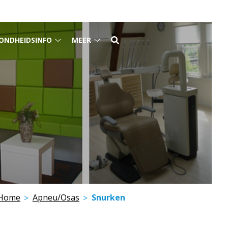
ONDHEIDSINFO
MEER
Osas
Gezondheidsinfo
Meer
nu
submenu
submenu
Home
Apneu/Osas
Snurken