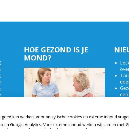
HOE GEZOND IS JE
NIE
MOND?
Let 
0
ove
0
Tand
0
doe
0
Gezo
0
een
0
Naar
0
bui
0
(Mo
e goed kan werken. Voor analytische cookies en externe inhoud vrag
2025
 en Google Analytics. Voor externe inhoud werken wij samen met G