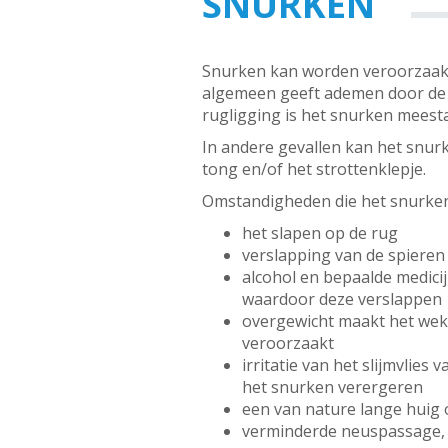
SNURKEN
Snurken kan worden veroorzaakt d
algemeen geeft ademen door de 
rugligging is het snurken meestal 
In andere gevallen kan het snur
tong en/of het strottenklepje.
Omstandigheden die het snurken
het slapen op de rug
verslapping van de spiere
alcohol en bepaalde medici
waardoor deze verslappen
overgewicht maakt het weke
veroorzaakt
irritatie van het slijmvlie
het snurken verergeren
een van nature lange huig
verminderde neuspassage, a