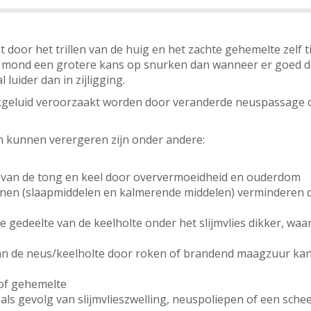
oor het trillen van de huig en het zachte gehemelte zelf t
mond een grotere kans op snurken dan wanneer er goed d
luider dan in zijligging.
kgeluid veroorzaakt worden door veranderde neuspassage of 
 kunnen verergeren zijn onder andere:
n van de tong en keel door oververmoeidheid en ouderdom
jnen (slaapmiddelen en kalmerende middelen) verminderen d
 gedeelte van de keelholte onder het slijmvlies dikker, w
s van de neus/keelholte door roken of brandend maagzuur kan
 of gehemelte
ls gevolg van slijmvlieszwelling, neuspoliepen of een sch