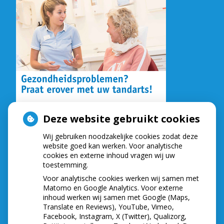
Deze website gebruikt cookies
Wij gebruiken noodzakelijke cookies zodat deze
NIEUWS
website goed kan werken. Voor analytische
cookies en externe inhoud vragen wij uw
Let op: valse Infomedics-mails over
toestemming.
openstaande rekening
Voor analytische cookies werken wij samen met
Tanden bleken? Laat het veilig doen!
Matomo en Google Analytics. Voor externe
inhoud werken wij samen met Google (Maps,
Gezond tandvlees: de basis voor een gezonde
Translate en Reviews), YouTube, Vimeo,
mond
Facebook, Instagram, X (Twitter), Qualizorg,
Naar de tandarts in het buitenland? Wees op je