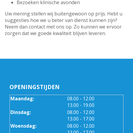
Bezoeken klinische avonden
Uw mening stellen wij buitengewoon op prijs. Hebt u
suggesties hoe we u beter van dienst kunnen zijn?
Neem dan contact met ons op. Zo kunnen we ervoor
zorgen dat we goede kwaliteit blijven leveren.
OPENINGSTIJDEN
tot
Maandag:
08.00
- 12.00
tot
13.00
- 19.00
tot
Dinsdag:
08.00
- 12.00
tot
13.00
- 17.00
tot
Woensdag:
08.00
- 12.00
tot
13.00
- 17.00