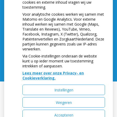
cookies en externe inhoud vragen wij uw
toestemming.
Let op: valse Infomedics-mails over
openstaande rekening
Voor analytische cookies werken wij samen met
Tanden bleken? Laat het veilig doen!
Matomo en Google Analytics. Voor externe
inhoud werken wij samen met Google (Maps,
Gezond tandvlees: de basis voor een gezonde
Translate en Reviews), YouTube, Vimeo,
mond
Facebook, Instagram, X (Twitter), Qualizorg,
Naar de tandarts in het buitenland? Wees op je
Patiëntenvertellen en ZorgkaartNederland. Deze
hoede!
partijen kunnen gegevens zoals uw IP-adres
(Mond)zorgkosten gemaakt in 2025? Check of
verwerken.
die aftrekbaar zijn
Via Cookie-instellingen onderaan de website
kunt u op ieder moment uw toestemming
intrekken of aanpassen.
Lees meer over onze Privacy- en
Cookieverklaring.
Instellingen
Uw Zorg Online
|
Beheer
Weigeren
Accepteren