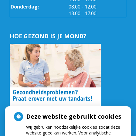
tot
Donderdag:
08.00
- 12.00
tot
13.00
- 17.00
HOE GEZOND IS JE MOND?
Deze website gebruikt cookies
Wij gebruiken noodzakelijke cookies zodat deze
NIEUWS
website goed kan werken. Voor analytische